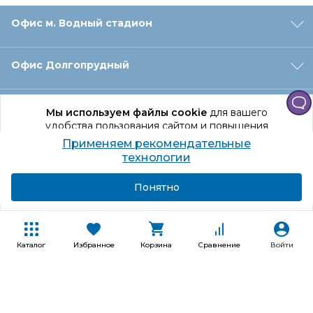
Офис м. Водный стадион
Офис Долгопрудный
Офис Санкт‑Петербург
Мы используем файлы cookie
для вашего
удобства пользования сайтом и повышения
качества рекомендаций.
Применяем рекомендательные
Оформление заказа
Продолжая использование сайта, вы даете
технологии
согласие на обработку персональных данных
Подробнее
Я согласен
Понятно
Отдел доставки
Покупателям
Каталог
Избранное
Корзина
Сравнение
Войти