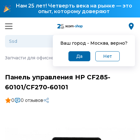
Нам 25 лет! Четверть века на рынке — это
опыт, которому доверяют
Ваш город -
Москва
, верно?
Да
Нет
Запчасти для офисной техники
·
Панель управления HP 
Панель управления HP CF285-
60101/CF270-60101
0
0 отзывов