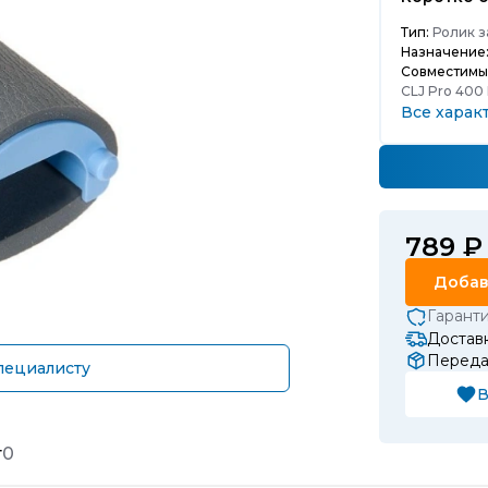
Тип:
Ролик з
Назначение
Совместимы
CLJ Pro 400 
CLJ CP2025;
Все харак
789 ₽
Добав
Гарант
Доставк
Передач
пециалисту
В
т
0