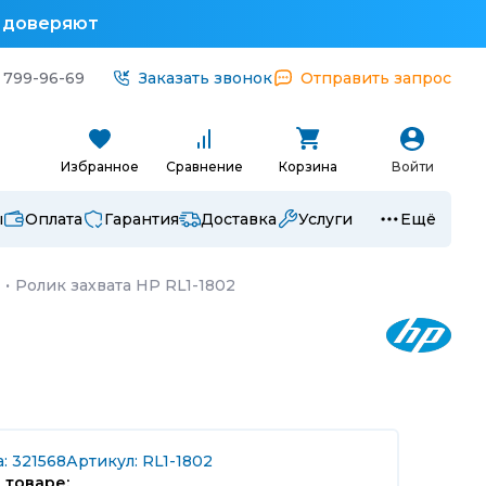
у доверяют
 799-96-69
Заказать звонок
Отправить запрос
Избранное
Сравнение
Корзина
Войти
ы
Оплата
Гарантия
Доставка
Услуги
Ещё
·
Ролик захвата HP RL1-1802
: 321568
Артикул: RL1-1802
 товаре: