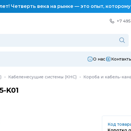
лет! Четверть века на рынке — это опыт, котором
+7 495
О нас
Контакт
)
·
Кабеленесущие системы (КНС)
·
Короба и кабель-кан
5-K01
Код товар
Коротко о