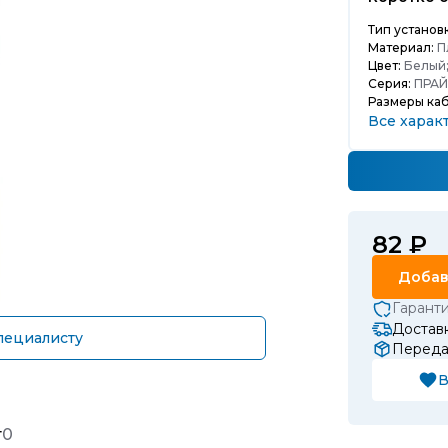
Тип установ
Материал:
П
Цвет:
Белый
Серия:
ПРАЙ
Размеры каб
Все харак
82 ₽
Добав
Гарант
Доставк
пециалисту
Передач
В
т
0