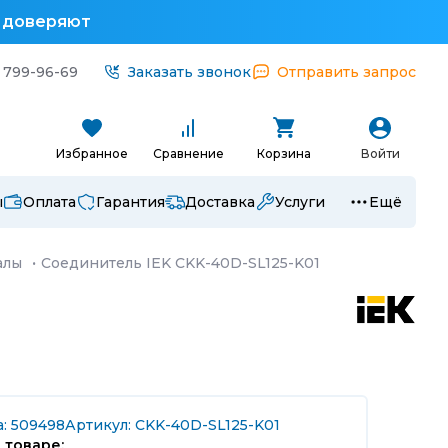
у доверяют
 799-96-69
Заказать звонок
Отправить запрос
Избранное
Сравнение
Корзина
Войти
ы
Оплата
Гарантия
Доставка
Услуги
Ещё
алы
·
Соединитель IEK CKK-40D-SL125-K01
а: 509498
Артикул: CKK-40D-SL125-K01
 товаре: