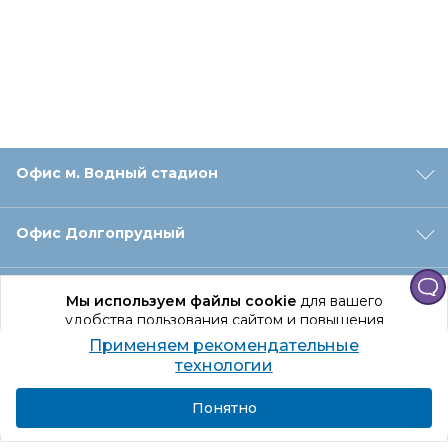
Офис м. Водный стадион
Офис Долгопрудный
Офис Санкт‑Петербург
Мы используем файлы cookie
для вашего
удобства пользования сайтом и повышения
качества рекомендаций.
Применяем рекомендательные
Оформление заказа
Продолжая использование сайта, вы даете
технологии
согласие на обработку персональных данных
Подробнее
Я согласен
Понятно
Отдел доставки