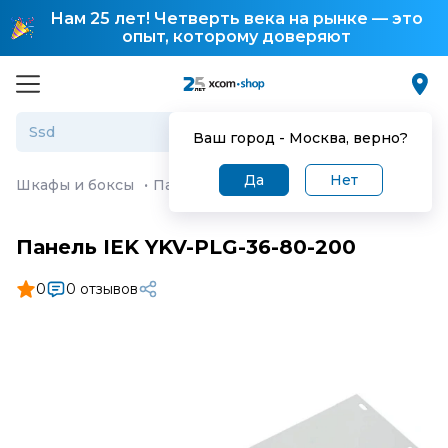
Нам 25 лет! Четверть века на рынке — это
опыт, которому доверяют
Ваш город -
Москва
, верно?
Да
Нет
Шкафы и боксы
·
Панель IEK YKV-PLG-36-80-200
Панель IEK YKV-PLG-36-80-200
0
0 отзывов