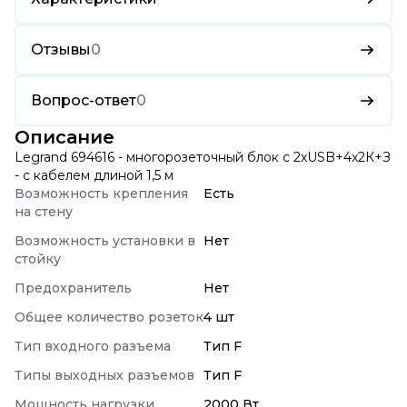
Отзывы
0
Вопрос-ответ
0
Описание
Legrand 694616 - многорозеточный блок с 2хUSB+4x2К+З
- с кабелем длиной 1,5 м
Возможность крепления
Есть
на стену
Возможность установки в
Нет
стойку
Предохранитель
Нет
Общее количество розеток
4 шт
Тип входного разъема
Тип F
Типы выходных разъемов
Тип F
Мощность нагрузки
2000 Вт