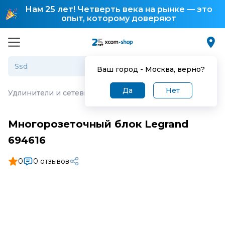
Нам 25 лет! Четверть века на рынке — это
опыт, которому доверяют
Ваш город -
Москва
, верно?
Да
Нет
Удлинители и сетевые фильтры
·
Многорозеточный блок
Многорозеточный блок Legrand
694616
0
0 отзывов