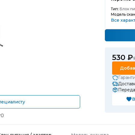
Тип:
Блок пит
Модель скан
Все харак
530 ₽
Добав
Гарант
Доставк
Передач
В
пециалисту
т
0