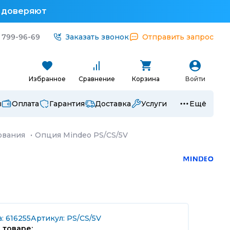
у доверяют
 799-96-69
Заказать звонок
Отправить запрос
Избранное
Сравнение
Корзина
Войти
ы
Оплата
Гарантия
Доставка
Услуги
Ещё
ования
·
Опция Mindeo PS/CS/5V
: 616255
Артикул: PS/CS/5V
 товаре: