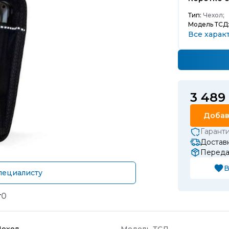
Тип:
Чехол;
Модель ТСД
Все харак
3 489
Добав
Гарант
Доставк
Передач
В
пециалисту
т
0