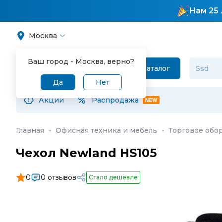
Нам 25 
Москва
Ваш город -
Москва
, верно?
Каталог
Да
Нет
Акции
Распродажа
Главная
·
Офисная техника и мебель
·
Торговое обо
Чехол Newland HS105
0
0 отзывов
Стало дешевле