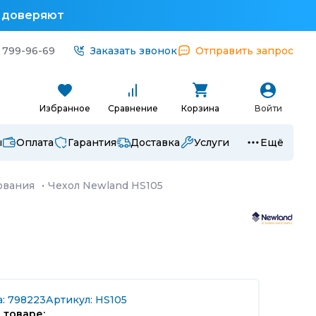
у доверяют
 799-96-69
Заказать звонок
Отправить запрос
Избранное
Сравнение
Корзина
Войти
ы
Оплата
Гарантия
Доставка
Услуги
Ещё
ования
·
Чехол Newland HS105
а: 798223
Артикул: HS105
 товаре: