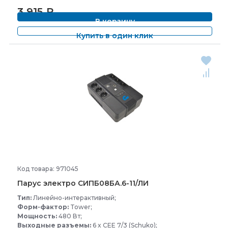
3 915
₽
В корзину
Купить в один клик
Код товара: 971045
Парус электро СИПБ08БА.6-
11/
ЛИ
Тип:
Линейно-интерактивный;
Форм-фактор:
Tower;
Мощность:
480 Вт;
Выходные разъемы:
6 x CEE 7/3 (Schuko);