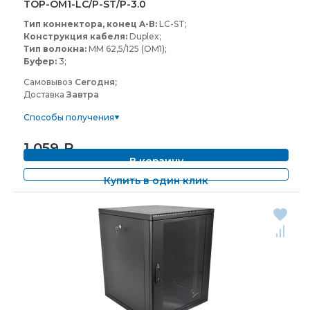
TOP-
OM1-
LC/
P-
ST/
P-
3.0
Тип коннектора, конец A-В:
LC-ST;
Конструкция кабеля:
Duplex;
Тип волокна:
MM 62,5/125 (OM1);
Буфер:
3;
Самовывоз
Сегодня;
Доставка
Завтра
Способы получения
1 059
₽
В корзину
Купить в один клик