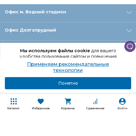
Офис м. Водный стадион
Офис Долгопрудный
Офис Санкт‑Петербург
Мы используем файлы cookie
для вашего
удобства пользования сайтом и повышения
качества рекомендаций.
Применяем рекомендательные
Оформление заказа
Продолжая использование сайта, вы даете
технологии
согласие на обработку персональных данных
Подробнее
Я согласен
Понятно
Отдел доставки
Покупателям
Каталог
Избранное
Корзина
Сравнение
Войти