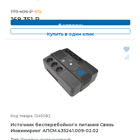
179 406
₽
-6%
169 351
₽
В корзину
Купить в один клик
Код товара: 1245082
Источник бесперебойного питания Связь
Инжиниринг АПСМ.435241.009-
02.02
Тип:
Линейно-интерактивный;