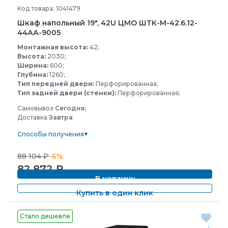
Код товара: 1041479
Шкаф напольный 19", 42U ЦМО ШТК-
М-
42.6.12-
44АА-
9005
Монтажная высота:
42;
Высота:
2030;
Ширина:
600;
Глубина:
1260;
Тип передней двери:
Перфорированная;
Тип задней двери (стенки):
Перфорированная;
Самовывоз
Сегодня;
Доставка
Завтра
Способы получения
88 104
₽
-6%
82 872
₽
В корзину
Купить в один клик
Стало дешевле