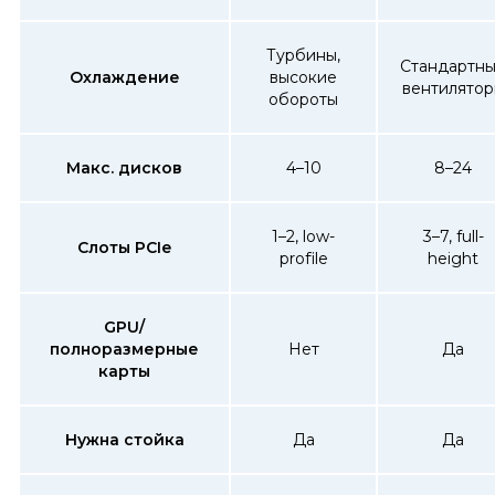
Турбины,
Стандартн
Охлаждение
высокие
вентилято
обороты
Макс. дисков
4–10
8–24
1–2, low-
3–7, full-
Слоты PCIe
profile
height
GPU/
полноразмерные
Нет
Да
карты
Нужна стойка
Да
Да