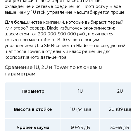
общее шасси. Шасси берёт на себя питание,
охлаждение и сетевые соединения. Плотность у Blade
выше, чем у 1U rack, управление масштабируется проще.
Для большинства компаний, которые выбирают первый
или второй сервер, Blade избыточен экономически:
шасси стоит от 200 000–500 000 руб., и окупается
только при масштабе от 8–10 узлов с общим
управлением. Для SMB-сегмента Blade — не следующий
шаг после Tower, а отдельный класс решений для
корпоративного дата-центра.
Сравнение 1U, 2U и Tower по ключевым
параметрам
Параметр
1U
2U
Высота в стойке
1U (44 мм)
2U (89 мм)
Уровень шума
60–75 дБ
50–65 дБ