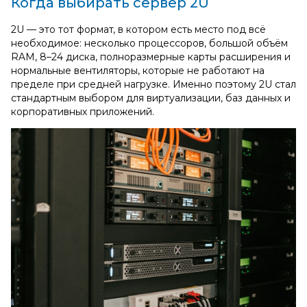
Когда выбирать сервер 2U
2U — это тот формат, в котором есть место под всё
необходимое: несколько процессоров, большой объём
RAM, 8–24 диска, полноразмерные карты расширения и
нормальные вентиляторы, которые не работают на
пределе при средней нагрузке. Именно поэтому 2U стал
стандартным выбором для виртуализации, баз данных и
корпоративных приложений.