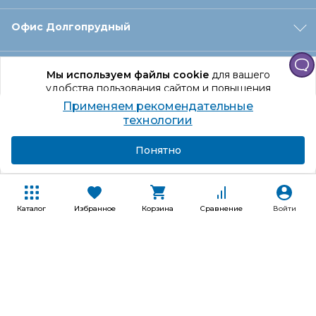
Офис Долгопрудный
Офис Санкт‑Петербург
Мы используем файлы cookie
для вашего
удобства пользования сайтом и повышения
качества рекомендаций.
Применяем рекомендательные
Оформление заказа
Продолжая использование сайта, вы даете
технологии
согласие на обработку персональных данных
Подробнее
Я согласен
Понятно
Отдел доставки
Покупателям
Каталог
Избранное
Корзина
Сравнение
Войти