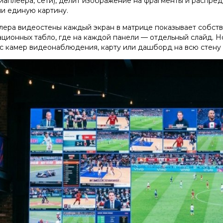
иаплеера, сети), делит изображение на фрагменты и распреде
и единую картину.
лера видеостены каждый экран в матрице показывает собств
ционных табло, где на каждой панели — отдельный слайд. Н
с камер видеонаблюдения, карту или дашборд на всю стену 