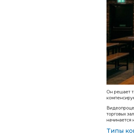
Он решает т
компенсируе
Видеопроцес
торговых за
начинается н
Типы ко