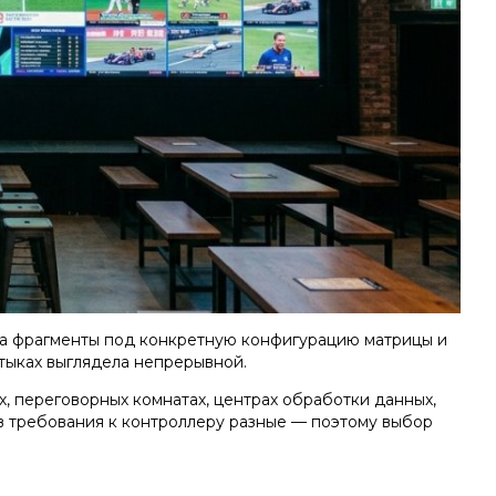
 на фрагменты под конкретную конфигурацию матрицы и
тыках выглядела непрерывной.
 переговорных комнатах, центрах обработки данных,
ев требования к контроллеру разные — поэтому выбор