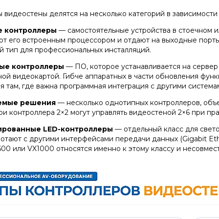
 видеостены делятся на несколько категорий в зависимости 
е контроллеры
— самостоятельные устройства в стоечном и
т его встроенным процессором и отдают на выходные порты.
й тип для профессиональных инсталляций.
ые контроллеры
— ПО, которое устанавливается на серве
ой видеокартой. Гибче аппаратных в части обновления функц
 там, где важна программная интеграция с другими система
емые решения
— несколько однотипных контроллеров, объ
ри контроллера 2×2 могут управлять видеостеной 2×6 при пр
ированные LED-контроллеры
— отдельный класс для свето
отают с другими интерфейсами передачи данных (Gigabit Eth
600 или VX1000 относятся именно к этому классу и несовме