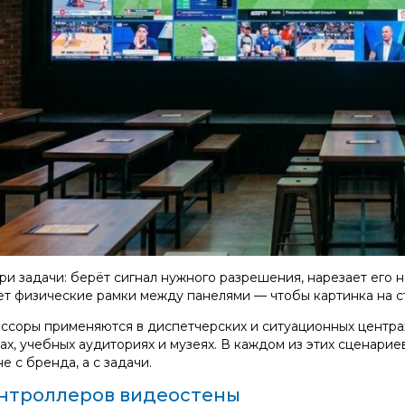
ри задачи: берёт сигнал нужного разрешения, нарезает его
т физические рамки между панелями — чтобы картинка на с
соры применяются в диспетчерских и ситуационных центрах,
лах, учебных аудиториях и музеях. В каждом из этих сценари
е с бренда, а с задачи.
нтроллеров видеостены