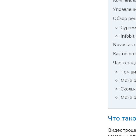
Компенса
Управлени
Обзор ре
Cypre
Infobit
Novastar:
Как не ош
Часто зад
Чем ви
Можно 
Скольк
Можно 
Что так
Видеопроцес