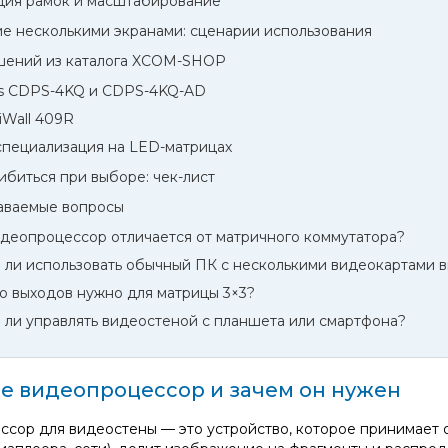
ция рамок и масштабирование
е несколькими экранами: сценарии использования
шений из каталога XCOM-SHOP
ss CDPS-4KQ и CDPS-4KQ-AD
 iWall 409R
 специализация на LED-матрицах
ибиться при выборе: чек-лист
аваемые вопросы
деопроцессор отличается от матричного коммутатора?
ли использовать обычный ПК с несколькими видеокартами в
о выходов нужно для матрицы 3×3?
ли управлять видеостеной с планшета или смартфона?
ое видеопроцессор и зачем он нужен
сор для видеостены — это устройство, которое принимает о