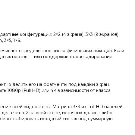
ртные конфигурации: 2×2 (4 экрана), 3×3 (9 экранов),
 3×5, 1×6.
ечивает определённое число физических выходов. Если
ходных портов — или поддерживать каскадирование
ктно делить его на фрагменты под каждый экран.
ь 1080p (Full HD) или 4K в зависимости от класса
ние всей видеостены. Матрица 3×3 из Full HD панелей
дела чёткой на всей стене, источник должен либо
о масштабировать исходный сигнал под суммарную