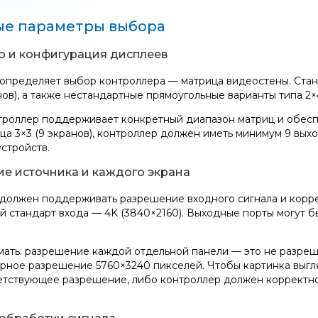
е параметры выбора
о и конфигурация дисплеев
 определяет выбор контроллера — матрица видеостены. Станда
нов), а также нестандартные прямоугольные варианты типа 2×4,
роллер поддерживает конкретный диапазон матриц и обесп
ца 3×3 (9 экранов), контроллер должен иметь минимум 9 вы
устройств.
е источника и каждого экрана
должен поддерживать разрешение входного сигнала и корре
 стандарт входа — 4K (3840×2160). Выходные порты могут быт
ать: разрешение каждой отдельной панели — это не разреше
рное разрешение 5760×3240 пикселей. Чтобы картинка выгля
етствующее разрешение, либо контроллер должен корректн