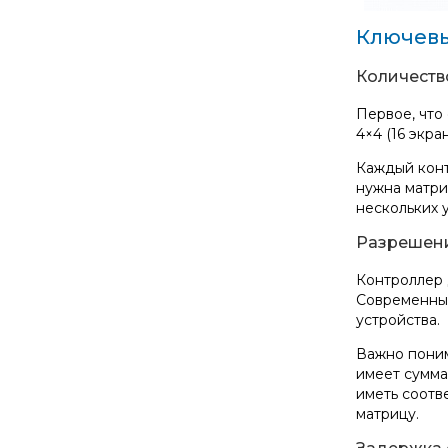
Ключевы
Количеств
Первое, что
4×4 (16 экра
Каждый конт
нужна матри
нескольких 
Разрешени
Контроллер 
Современный
устройства.
Важно поним
имеет сумма
иметь соотв
матрицу.