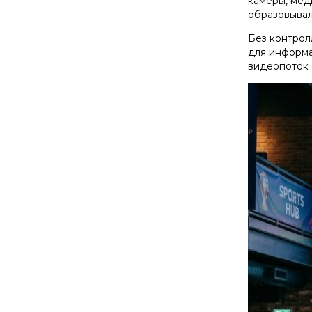
камеры, мед
образовывал
Без контрол
для информа
видеопоток 