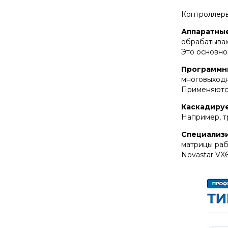
Контроллеры
Аппаратны
обрабатываю
Это основно
Программн
многовыходн
Применяются
Каскадиру
Например, т
Специализ
матрицы раб
Novastar VX