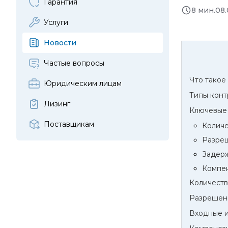
Гарантия
8 мин.
08.
Услуги
Новости
Частые вопросы
Что такое
Юридическим лицам
Типы конт
Лизинг
Ключевые
Поставщикам
Количе
Разреш
Задерж
Компе
Количеств
Разрешени
Входные и