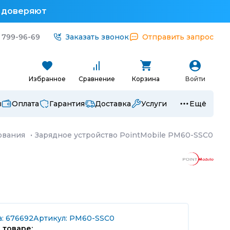
у доверяют
 799-96-69
Заказать звонок
Отправить запрос
Избранное
Сравнение
Корзина
Войти
ы
Оплата
Гарантия
Доставка
Услуги
Ещё
ования
·
Зарядное устройство PointMobile PM60-SSC0
а: 676692
Артикул: PM60-SSC0
 товаре: