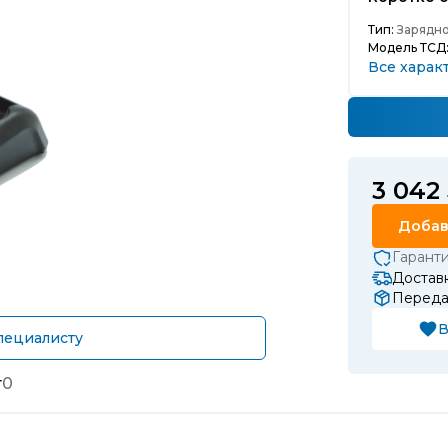
Тип:
Зарядно
Модель ТСД
Все харак
3 042
Добав
Гарант
Доставк
Передач
В
пециалисту
т
0