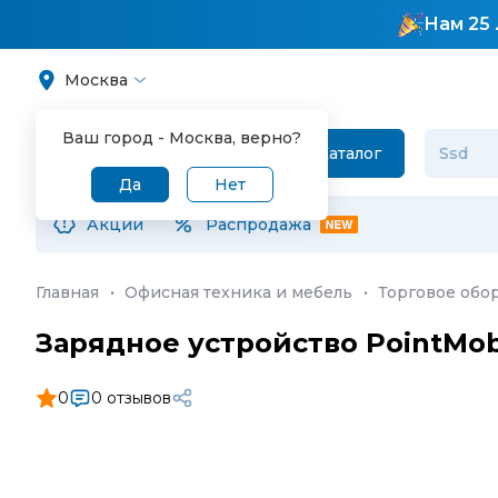
Нам 25 
Москва
Ваш город -
Москва
, верно?
Каталог
Да
Нет
Акции
Распродажа
Главная
·
Офисная техника и мебель
·
Торговое обо
Зарядное устройство PointMob
0
0 отзывов