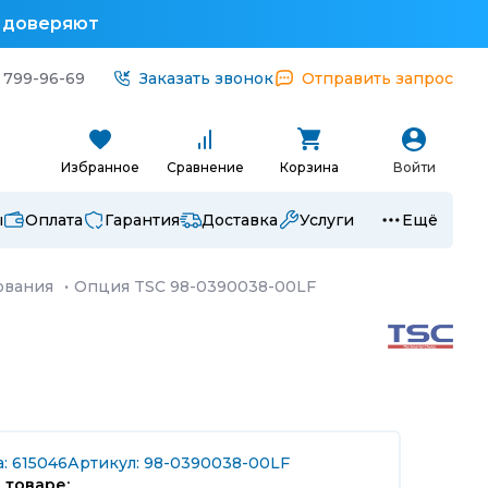
у доверяют
 799-96-69
Заказать звонок
Отправить запрос
Избранное
Сравнение
Корзина
Войти
ы
Оплата
Гарантия
Доставка
Услуги
Ещё
ования
·
Опция TSC 98-0390038-00LF
: 615046
Артикул: 98-0390038-00LF
 товаре: