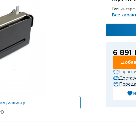
Тип:
Интерфе
Все харак
6 891 
Добав
Гарант
Доставк
Передач
В
пециалисту
т
0