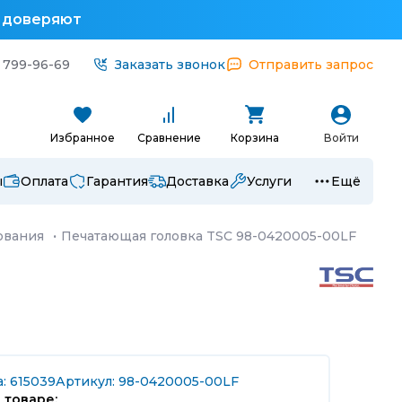
у доверяют
 799-96-69
Заказать звонок
Отправить запрос
Избранное
Сравнение
Корзина
Войти
ы
Оплата
Гарантия
Доставка
Услуги
Ещё
ования
·
Печатающая головка TSC 98-0420005-00LF
: 615039
Артикул: 98-0420005-00LF
 товаре: