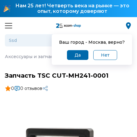
Нам 25 лет! Четверть века на рынке — это
опыт, которому доверяют
Ваш город -
Москва
, верно?
Да
Нет
Аксессуары и запчасти для торгового оборудования
·
З
Запчасть TSC CUT-MH241-0001
0
0 отзывов