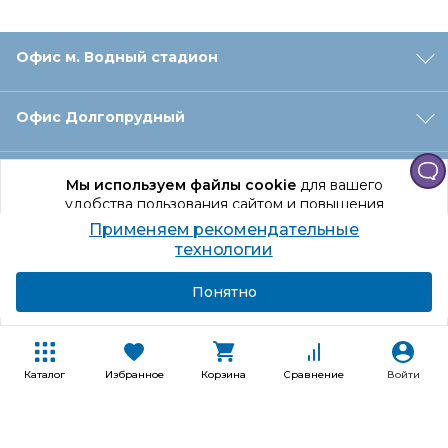
Офис м. Водный стадион
Офис Долгопрудный
Офис Санкт‑Петербург
Мы используем файлы cookie
для вашего
удобства пользования сайтом и повышения
качества рекомендаций.
Применяем рекомендательные
Оформление заказа
Продолжая использование сайта, вы даете
технологии
согласие на обработку персональных данных
Подробнее
Я согласен
Понятно
Отдел доставки
Покупателям
Каталог
Избранное
Корзина
Сравнение
Войти