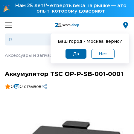
Нам 25 лет! Четверть века на рынке — это
опыт, которому доверяют
Ваш город -
Москва
, верно?
Да
Нет
Аксессуары и запчасти для торгового оборудования
·
А
Аккумулятор TSC OP-P-SB-001-0001
0
0 отзывов