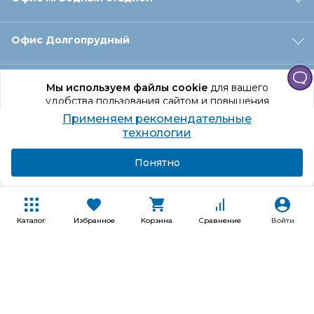
Офис Долгопрудный
Офис Санкт‑Петербург
Мы используем файлы cookie
для вашего
удобства пользования сайтом и повышения
качества рекомендаций.
Применяем рекомендательные
Оформление заказа
Продолжая использование сайта, вы даете
технологии
согласие на обработку персональных данных
Подробнее
Я согласен
Понятно
Отдел доставки
Покупателям
Каталог
Избранное
Корзина
Сравнение
Войти