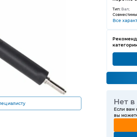
Тип:
Вал;
Совместимы
Все харак
Рекоменд
категори
Нет в
пециалисту
Если вам
вы може