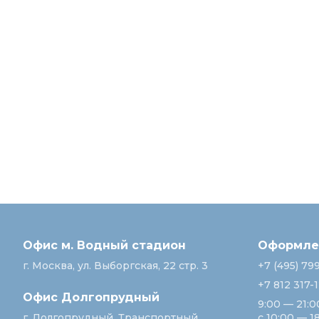
Офис м. Водный стадион
Оформлен
г. Москва, ул. Выборгская, 22 стр. 3
+7 (495) 79
+7 812 317-
Офис Долгопрудный
9:00 — 21:0
г. Долгопрудный, Транспортный
с 10:00 — 1