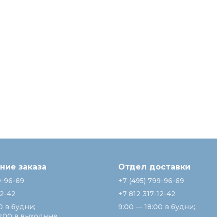
ие заказа
Отдел доставки
9-96-69
+7 (495) 799-96-69
12-42
+7 812 317-12-42
0 в будни;
9:00 — 18:00 в будни;
8:00 в выходные.