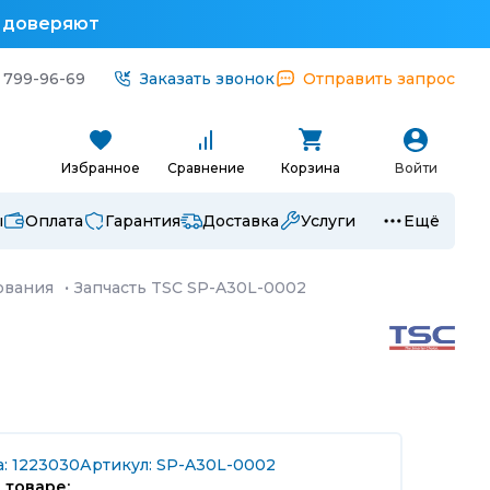
у доверяют
 799-96-69
Заказать звонок
Отправить запрос
Избранное
Сравнение
Корзина
Войти
ы
Оплата
Гарантия
Доставка
Услуги
Ещё
ования
·
Запчасть TSC SP-A30L-0002
а: 1223030
Артикул: SP-A30L-0002
 товаре: