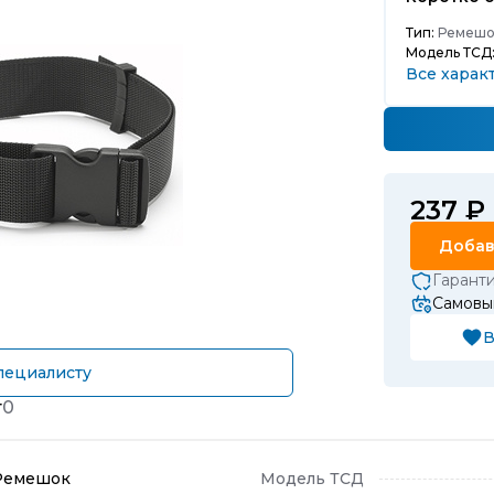
Тип:
Ремешо
Модель ТСД
Все харак
237 ₽
Добав
Гарант
Самовыв
В
пециалисту
т
0
Ремешок
Модель ТСД