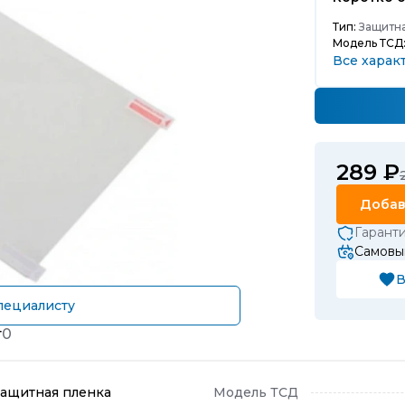
Тип:
Защитна
Модель ТСД
Все харак
289 ₽
Добав
Гарант
Самовыв
В
пециалисту
т
0
Защитная пленка
Модель ТСД