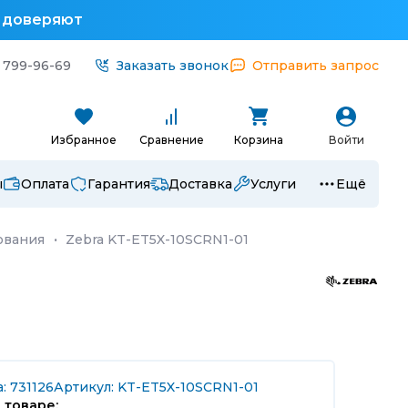
у доверяют
 799-96-69
Заказать звонок
Отправить запрос
Избранное
Сравнение
Корзина
Войти
ы
Оплата
Гарантия
Доставка
Услуги
Ещё
ования
·
Zebra KT-ET5X-10SCRN1-01
: 731126
Артикул: KT-ET5X-10SCRN1-01
 товаре: