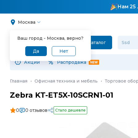
Нам 25 
Москва
Ваш город -
Москва
, верно?
Каталог
Да
Нет
Акции
Распродажа
Главная
·
Офисная техника и мебель
·
Торговое обо
Zebra KT-ET5X-10SCRN1-01
0
0 отзывов
Стало дешевле