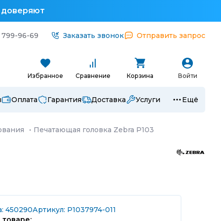
у доверяют
 799-96-69
Заказать звонок
Отправить запрос
Избранное
Сравнение
Корзина
Войти
ы
Оплата
Гарантия
Доставка
Услуги
Ещё
ования
·
Печатающая головка Zebra P103
а: 450290
Артикул: P1037974-011
 товаре: