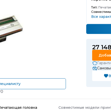
Тип:
Печатаю
Совместимы
Все харак
27 14
Добав
Гарант
Самовыв
В
пециалисту
т
0
Печатающая головка
Совместимые модели прин