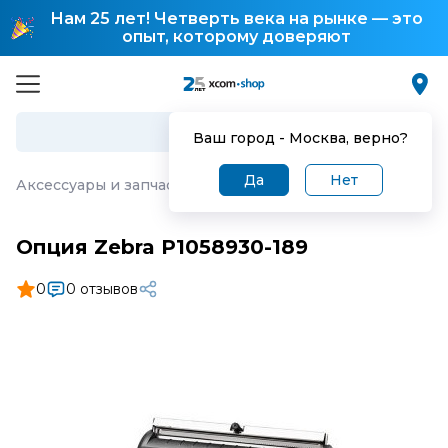
Нам 25 лет! Четверть века на рынке — это
опыт, которому доверяют
Ваш город -
Москва
, верно?
Да
Нет
Аксессуары и запчасти для торгового оборудования
·
О
Опция Zebra P1058930-189
0
0 отзывов