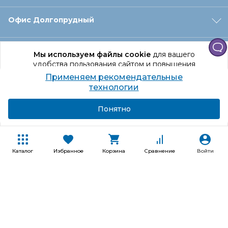
Офис Долгопрудный
Офис Санкт‑Петербург
Мы используем файлы cookie
для вашего
удобства пользования сайтом и повышения
качества рекомендаций.
Применяем рекомендательные
Оформление заказа
Продолжая использование сайта, вы даете
технологии
согласие на обработку персональных данных
Подробнее
Я согласен
Понятно
Отдел доставки
Покупателям
Каталог
Избранное
Корзина
Сравнение
Войти